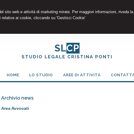
 del sito web e attività di marketing mirate. Per maggiori informazioni, riveda la
 relative ai cookie, cliccando su 'Gestisci Cookie'
SL
CP
STUDIO LEGALE CRISTINA PONTI
HOME
LO STUDIO
AREE DI ATTIVITÀ
CONTATTA
Archivio news
Area Avvocati