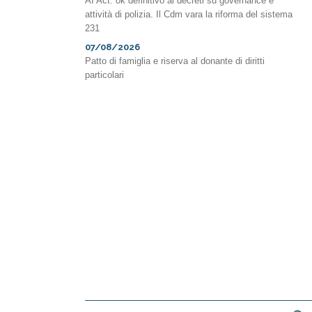
AI Act: ok definitivo ai decreti su governance e
attività di polizia. Il Cdm vara la riforma del sistema
231
07/08/2026
Patto di famiglia e riserva al donante di diritti
particolari